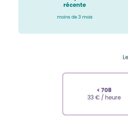
récente
moins de 3 mois
L
< 708
33 € / heure