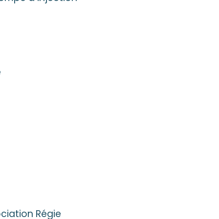
e
ociation Régie