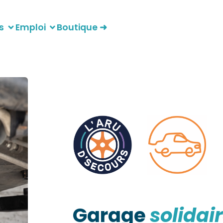
s
Emploi
Boutique ➜
Garage
solidai