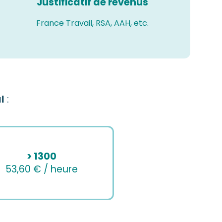
Justificatif de revenus
France Travail, RSA, AAH, etc.
l
:
> 1300
53,60 € / heure