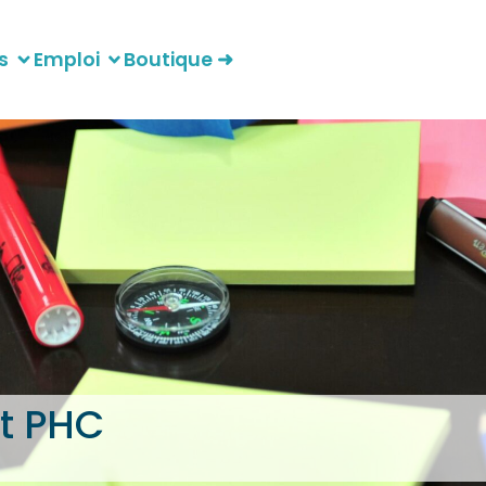
s
Emploi
Boutique ➜
t PHC