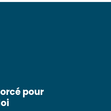
forcé pour
loi