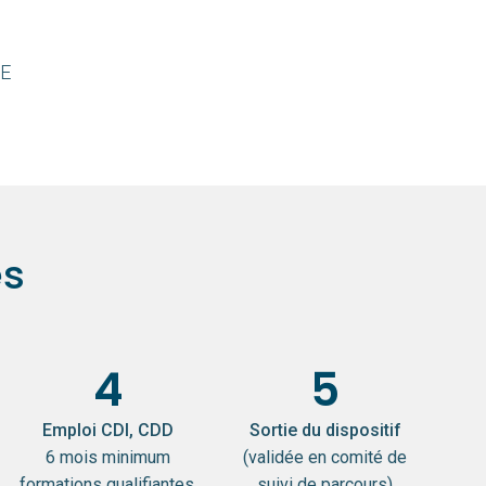
IE
es
4
5
Emploi CDI, CDD
Sortie du dispositif
6 mois minimum
(validée en comité de
formations qualifiantes,
suivi de parcours)